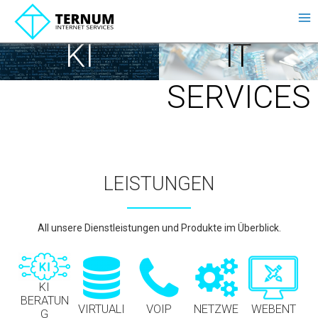
Zum
Inhalt
springen
KI
IT
BERATUN
SERVICES
G
LEISTUNGEN
All unsere Dienstleistungen und Produkte im Überblick.
KI
BERATUN
VIRTUALI
VOIP
NETZWE
WEBENT
G