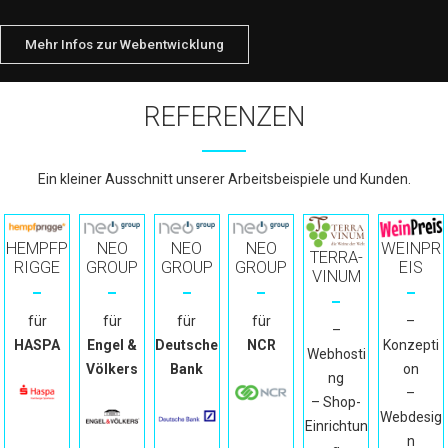
Mehr Infos zur Webentwicklung
REFERENZEN
Ein kleiner Ausschnitt unserer Arbeitsbeispiele und Kunden.
WEINPR
HEMPFP
NEO
NEO
NEO
TERRA-
EIS
RIGGE
GROUP
GROUP
GROUP
VINUM
–
für
für
für
für
–
Konzepti
HASPA
Engel &
Deutsche
NCR
Webhosti
on
Völkers
Bank
ng
–
– Shop-
Webdesig
Einrichtun
n