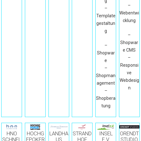
g
–
–
Webentwi
Template
cklung
gestaltun
g
–
Shopwar
–
e CMS
Shopwar
–
e
Responsi
–
ve
Shopman
Webdesig
agement
n
–
Shopbera
tung
INSEL
ORENDT
HNO
HOCHG
LANDHA
STRAND
E.V.
STUDIO
SCHNEL
EPOKER
US
HOF