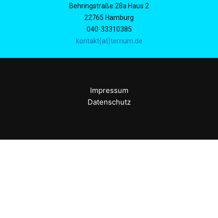
Behringstraße 28a Haus 2
22765 Hamburg
040-33310385
kontakt(at)ternum.de
Impressum
Datenschutz