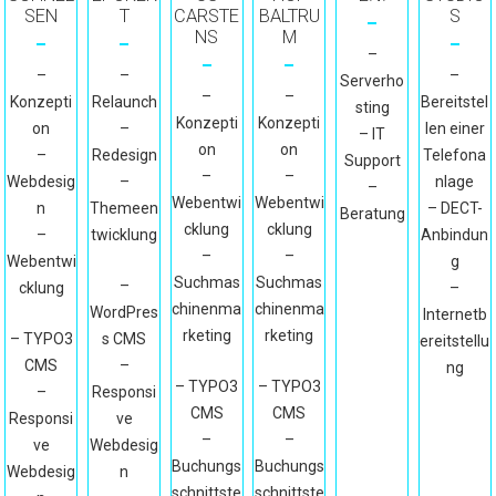
S
SEN
T
CARSTE
BALTRU
NS
M
–
–
–
–
Serverho
–
–
Bereitstel
Konzepti
Relaunch
sting
Konzepti
Konzepti
len einer
on
–
– IT
on
on
Telefona
–
Redesign
Support
–
–
nlage
Webdesig
–
–
Webentwi
Webentwi
– DECT-
n
Themeen
Beratung
cklung
cklung
Anbindun
–
twicklung
–
–
g
Webentwi
Suchmas
Suchmas
–
–
cklung
chinenma
chinenma
WordPres
Internetb
rketing
rketing
– TYPO3
s CMS
ereitstellu
CMS
–
ng
– TYPO3
– TYPO3
–
Responsi
CMS
CMS
Responsi
ve
–
–
ve
Webdesig
Buchungs
Buchungs
Webdesig
n
schnittste
schnittste