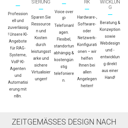
SIERUNG
RK
WICKLUN
G
Voice over
Profession
Sparen Sie
Hardware-,
IP
ell und
Beratung &
Ressource
Software-
Telefonanl
zuverlässig
Konzeption
n und
oder
agen.
! Unsere KI-
sowie
Kosten
Netzwerk-
Flexibel,
Angebote
Webdesign
durch
Konfigurati
standortun
für RAG-
und -
leistungsst
onen – wir
abhängig &
Systeme,
entwicklun
arke und
helfen
kostengün
VoIP KI-
g direkt
sichere
Ihnen bei
stig
Agenten
aus einer
Virtualisier
allen
telefoniere
und
Hand!
ungen!
Angelegen
n.
Automatisi
heiten!
erung mit
n8n.
ZEITGEMÄSSES DESIGN NACH I